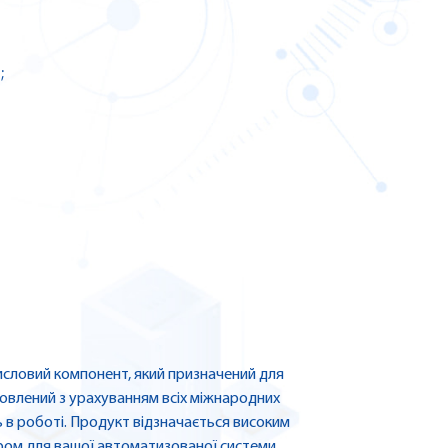
;
словий компонент, який призначений для
товлений з урахуванням всіх міжнародних
ть в роботі. Продукт відзначається високим
ром для вашої автоматизованої системи