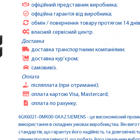
офіційний представник виробника;
офіційна гарантія від виробника;
обмін / повернення товару протягом 14 днів
власний сервісний центр.
Доставка
доставка транспортними компаніями;
доставка кур’єром;
самовивіз.
Оплата
післяплата (при отриманні);
оплата картою Visa, Mastercard;
оплата по рахунку;
6GK6021-0MK00-0AA2 SIEMENS - це високоякісний проми
використання в складних умовах виробництва. Він виго
стандартів, що гарантує його надійність та довговічніс
рівнем продуктивності, що робить його ідеальним вибо