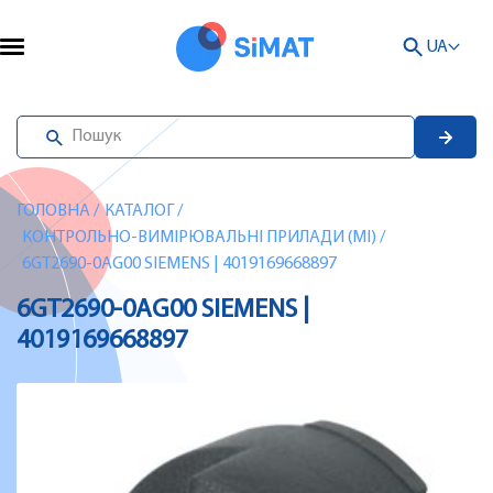
UA
ГОЛОВНА
/
КАТАЛОГ
/
КОНТРОЛЬНО-ВИМІРЮВАЛЬНІ ПРИЛАДИ (MI)
/
6GT2690-0AG00 SIEMENS | 4019169668897
6GT2690-0AG00 SIEMENS |
4019169668897