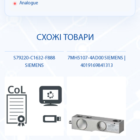
Analogue
СХОЖІ ТОВАРИ
S79220-C1632-F888
7MH5107-4AD00 SIEMENS |
SIEMENS
4019169841313