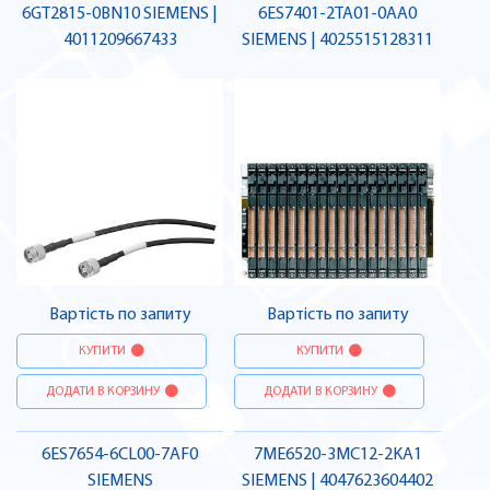
6GT2815-0BN10 SIEMENS |
6ES7401-2TA01-0AA0
4011209667433
SIEMENS | 4025515128311
Вартість по запиту
Вартість по запиту
КУПИТИ
КУПИТИ
ДОДАТИ В КОРЗИНУ
ДОДАТИ В КОРЗИНУ
6ES7654-6CL00-7AF0
7ME6520-3MC12-2KA1
SIEMENS
SIEMENS | 4047623604402