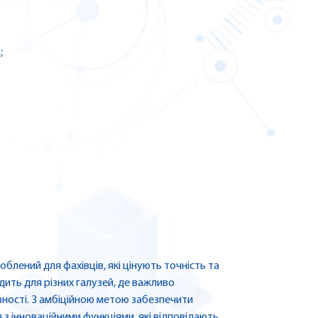
;
лений для фахівців, які цінують точність та
дить для різних галузей, де важливо
вності. З амбіційною метою забезпечити
 інноваційними функціями, які відповідають