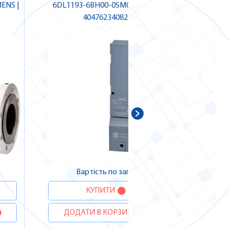
ENS |
6DL1193-6BH00-0SM0 SIEMENS |
6ES766
4047623408291
В
ДОДА
Вартість по запиту
КУПИТИ
ДОДАТИ В КОРЗИНУ