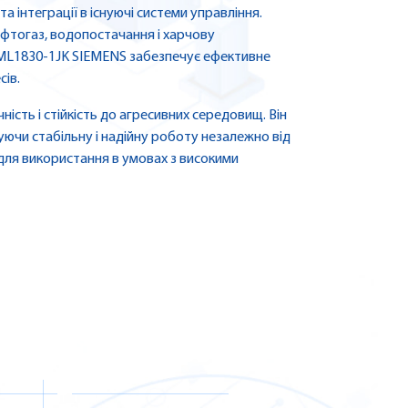
 інтеграції в існуючі системи управління.
афтогаз, водопостачання і харчову
7ML1830-1JK SIEMENS забезпечує ефективне
ів.
ність і стійкість до агресивних середовищ. Він
ючи стабільну і надійну роботу незалежно від
для використання в умовах з високими