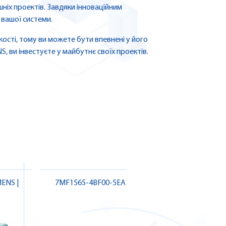
ніх проектів. Завдяки інноваційним
 вашої системи.
ості, тому ви можете бути впевнені у його
 ви інвестуєте у майбутнє своїх проектів.
ENS |
7MF1565-4BF00-5EA1 SIEMENS
A5E