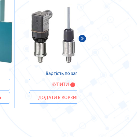
В
ДОДА
Вартість по запиту
КУПИТИ
ДОДАТИ В КОРЗИНУ