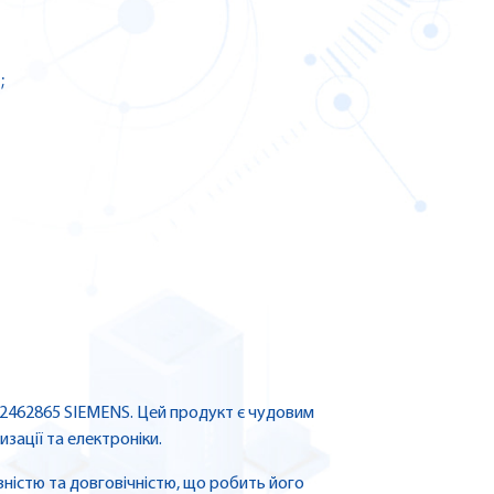
;
32462865 SIEMENS. Цей продукт є чудовим
зації та електроніки.
ністю та довговічністю, що робить його