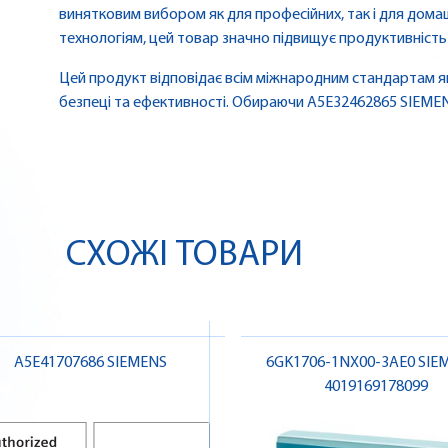
винятковим вибором як для професійних, так і для домаш
технологіям, цей товар значно підвищує продуктивність
Цей продукт відповідає всім міжнародним стандартам як
безпеці та ефективності. Обираючи A5E32462865 SIEMENS,
СХОЖІ ТОВАРИ
A5E41707686 SIEMENS
6GK1706-1NX00-3AE0 SIEM
4019169178099