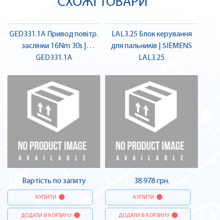
СХОЖІ ТОВАРИ
GED331.1A Привод повітр.
LAL3.25 Блок керування
заслінки 16Nm 30s |
для пальників | SIEMENS
GED331.1A
SIEMENS
LAL3.25
Вартість по запиту
38 978 грн.
КУПИТИ
КУПИТИ
ДОДАТИ В КОРЗИНУ
ДОДАТИ В КОРЗИНУ