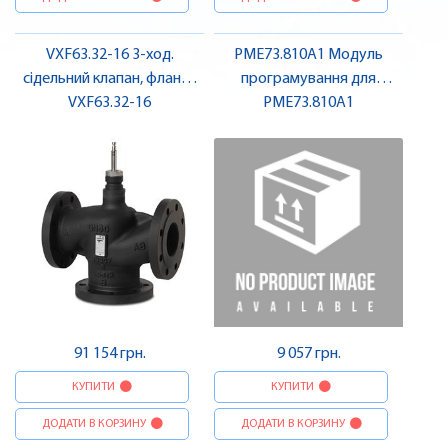
VXF63.32-16 3-ход.
PME73.810A1 Модуль
сідельний клапан, фланц.,
програмування для
PN40, DN32, kvs 16 |
VXF63.32-16
LME73.000A1 | SIEMENS
PME73.810A1
SIEMENS
91 154 грн.
9 057 грн.
КУПИТИ
КУПИТИ
ДОДАТИ В КОРЗИНУ
ДОДАТИ В КОРЗИНУ