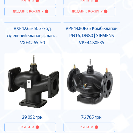
КУПИТИ
КУПИТИ
ДОДАТИ В КОРЗИНУ
ДОДАТИ В КОРЗИНУ
VXF42.65-50 3-ход.
VPF44.80F35 Комбіклапан
сідельний клапан, фланц.,
PN16, DN80 | SIEMENS
PN16, DN65, kvs 50 |
VXF42.65-50
VPF44.80F35
SIEMENS
29 052 грн.
76 785 грн.
КУПИТИ
КУПИТИ