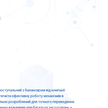
;
оступальний з балансиром від компанії
зпечити ефективну роботу механізмів в
іально розроблений для точного переведення
ично важливим для багатьох застосувань у