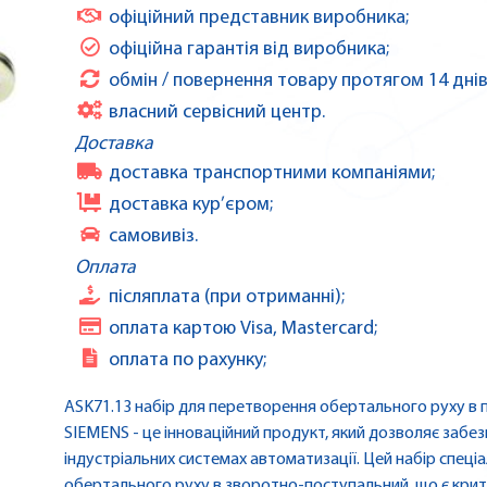
офіційний представник виробника;
офіційна гарантія від виробника;
обмін / повернення товару протягом 14 днів
власний сервісний центр.
Доставка
доставка транспортними компаніями;
доставка кур’єром;
самовивіз.
Оплата
післяплата (при отриманні);
оплата картою Visa, Mastercard;
оплата по рахунку;
ASK71.13 набір для перетворення обертального руху в п
SIEMENS - це інноваційний продукт, який дозволяє забе
індустріальних системах автоматизації. Цей набір спец
обертального руху в зворотно-поступальний, що є крит