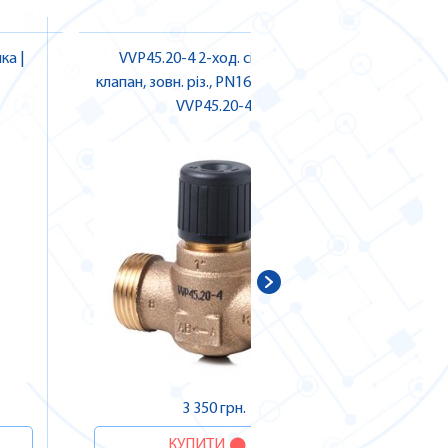
ка |
VVP45.20-4 2-ход. сідельний
LOK16.65
клапан, зовн. різ., PN16, DN20, kvs 4
автом
VVP45.20-4
| SIEMENS
3 350 грн.
КУПИТИ