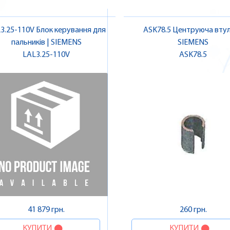
3.25-110V Блок керування для
ASK78.5 Центруюча втул
пальників | SIEMENS
SIEMENS
LAL3.25-110V
ASK78.5
41 879 грн.
260 грн.
КУПИТИ
КУПИТИ