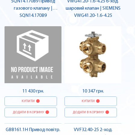
SQN14.170B9 Привод
VWG41.20-1.6-4.25 6-ход.
газового клапану |
шаровий клапан | SIEMENS
SQN14.170B9
SIEMENS
VWG41.20-1.6-4.25
11 430 грн.
10 347 грн.
КУПИТИ
КУПИТИ
ДОДАТИ В КОРЗИНУ
ДОДАТИ В КОРЗИНУ
GBB161.1H Привод повітр.
VVF32.40-25 2-ход.