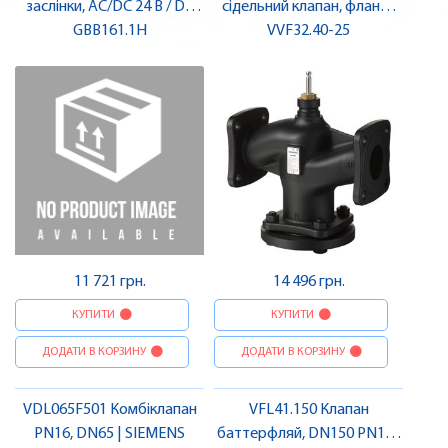
заслінки, AC/DC 24 В / DC
сідельний клапан, фланц.,
0…10 В, 25 Нм, 150 с |
GBB161.1H
PN10, DN40, kvs 25 |
VVF32.40-25
SIEMENS
SIEMENS
11 721 грн.
14 496 грн.
КУПИТИ
КУПИТИ
ДОДАТИ В КОРЗИНУ
ДОДАТИ В КОРЗИНУ
VDL065F501 Комбіклапан
VFL41.150 Клапан
PN16, DN65 | SIEMENS
баттерфляй, DN150 PN16 |