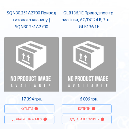
SQN30.251A2700 Привод
GLB136.1E Привод повітр.
газового клапану |
заслінки, AC/DC 24 В, 3-поз.,
SQN30.251A2700
SIEMENS
перемикач. | SIEMENS
GLB136.1E
17 394 грн.
6 006 грн.
КУПИТИ
КУПИТИ
ДОДАТИ В КОРЗИНУ
ДОДАТИ В КОРЗИНУ