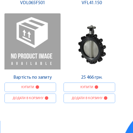
VDL065F501
VFL41.150
SIEMENS
Вартість по запиту
25 466 грн.
КУПИТИ
КУПИТИ
ДОДАТИ В КОРЗИНУ
ДОДАТИ В КОРЗИНУ