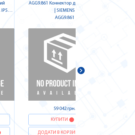
ний
AGG9.861 Коннектор для LMV2/3/5
SQM50.
IP55,
| SIEMENS
к
ENS
AGG9.861
59 042 грн.
КУПИТИ
ДОДАТИ В КОРЗИНУ
ДОДА