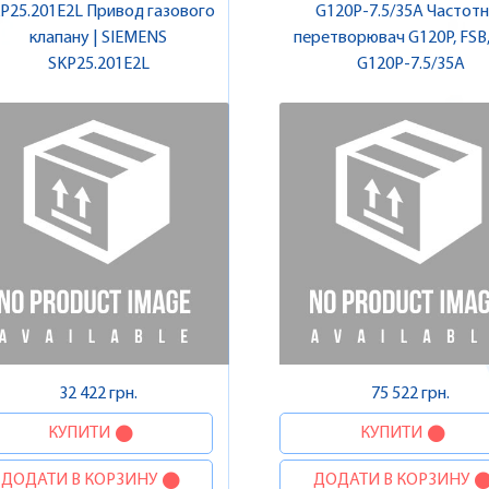
P25.201E2L Привод газового
G120P-7.5/35A Частот
клапану | SIEMENS
перетворювач G120P, FSB, 
SKP25.201E2L
фільтр A, 7,5 кВт | SIEM
G120P-7.5/35A
32 422 грн.
75 522 грн.
КУПИТИ
КУПИТИ
ДОДАТИ В КОРЗИНУ
ДОДАТИ В КОРЗИНУ