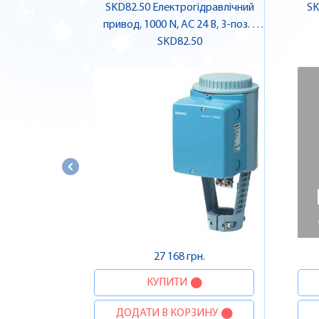
SKD82.50 Електрогідравлічний
SK
привод, 1000 N, AC 24 В, 3-поз. |
SKD82.50
SIEMENS
27 168 грн.
КУПИТИ
ДОДАТИ В КОРЗИНУ