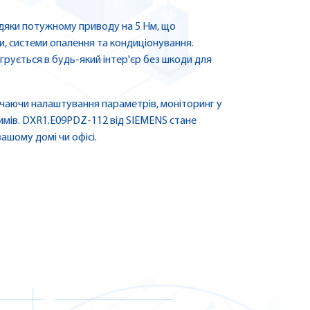
дяки потужному приводу на 5 Нм, що
, системи опалення та кондиціонування.
грується в будь-який інтер'єр без шкоди для
чаючи налаштування параметрів, моніторинг у
мів. DXR1.E09PDZ-112 від SIEMENS стане
ашому домі чи офісі.