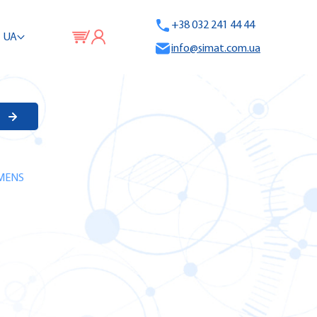
+38 032 241 44 44
UA
info@simat.com.ua
EMENS