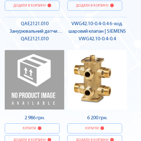
ДОДАТИ В КОРЗИНУ
ДОДАТИ В КОРЗИНУ
QAE2121.010
VWG42.10-0.4-0.4 6-ход.
Занурювальний датчик
шаровий клапан | SIEMENS
температури 100 мм LG-Ni
QAE2121.010
VWG42.10-0.4-0.4
1000 без захисної гільзи |
SIEMENS
2 986 грн.
6 200 грн.
КУПИТИ
КУПИТИ
ДОДАТИ В КОРЗИНУ
ДОДАТИ В КОРЗИНУ