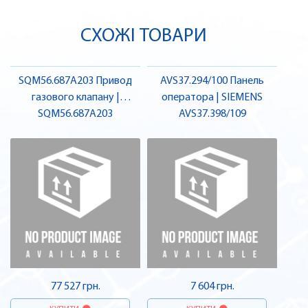
СХОЖІ ТОВАРИ
SQM56.687A203 Привод
AVS37.294/100 Панель
газового клапану |
оператора | SIEMENS
SQM56.687A203
SIEMENS
AVS37.398/109
77 527 грн.
7 604 грн.