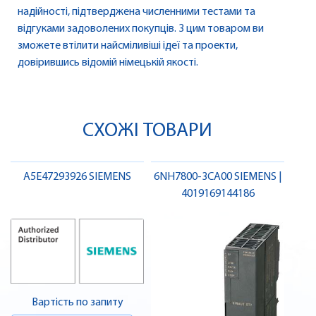
надійності, підтверджена численними тестами та
відгуками задоволених покупців. З цим товаром ви
зможете втілити найсміливіші ідеї та проекти,
довірившись відомій німецькій якості.
СХОЖІ ТОВАРИ
A5E47293926 SIEMENS
6NH7800-3CA00 SIEMENS |
4019169144186
Вартість по запиту