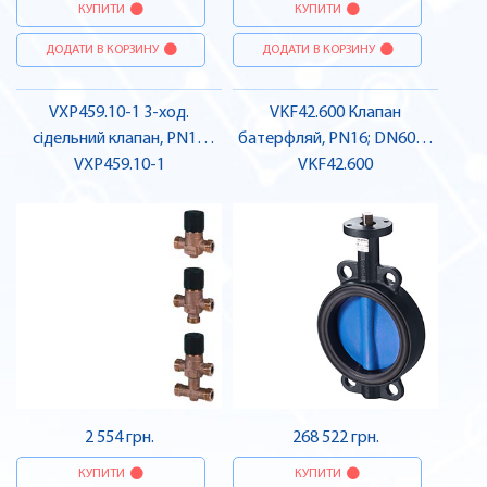
КУПИТИ
КУПИТИ
ДОДАТИ В КОРЗИНУ
ДОДАТИ В КОРЗИНУ
VXP459.10-1 3-ход.
VKF42.600 Клапан
сідельний клапан, PN16
батерфляй, PN16; DN600 |
5.5mm | SIEMENS
VXP459.10-1
VKF42.600
SIEMENS
2 554 грн.
268 522 грн.
КУПИТИ
КУПИТИ