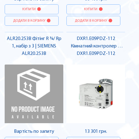
КУПИТИ
КУПИТИ
ДОДАТИ В КОРЗИНУ
ДОДАТИ В КОРЗИНУ
ALR20.253B Фітінг R ¾/ Rp
DXR1.E09PDZ-112
1, набір з 3 | SIEMENS
Кімнатний контролер +
ALR20.253B
привод 5 Нм | SIEMENS
DXR1.E09PDZ-112
Вартість по запиту
13 301 грн.