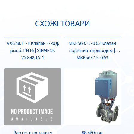
СХОЖІ ТОВАРИ
VXG48.15-1 Клапан 3-ход.
MKB563.15-0.63 Клапан
різьб. PN16 | SIEMENS
відсічний з приводом |
VXG48.15-1
MKB563.15-0.63
SIEMENS
Вартість по запиту
88 460 грн.