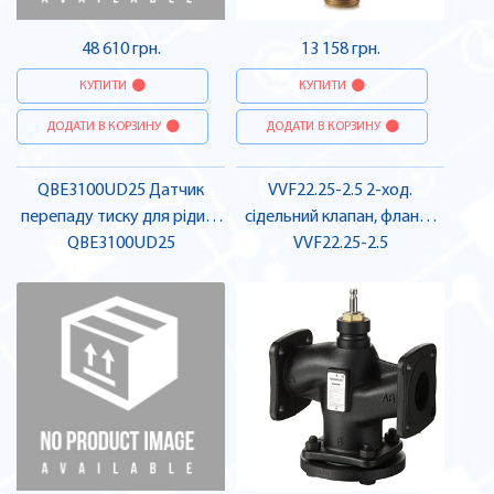
48 610 грн.
13 158 грн.
КУПИТИ
КУПИТИ
ДОДАТИ В КОРЗИНУ
ДОДАТИ В КОРЗИНУ
QBE3100UD25 Датчик
VVF22.25-2.5 2-ход.
перепаду тиску для рідин і
сідельний клапан, фланц.,
газів | SIEMENS
QBE3100UD25
PN 6, DN25, kvs 2.5 |
VVF22.25-2.5
SIEMENS