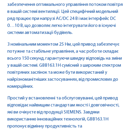
забезпечення оптимального управління потоком повітря
в вашій системі вентиляції. Цей специфічний модельний
ряд працює при напрузі AC/DC 24 В і має інтерфейс DC
0…10 В, що дозволяє легко інтегрувати його в існуючі
системи автоматизації будівель.
З номінальним моментом 25 Нм, цей привод забезпечує
потужне та стабільне управління, а час роботи складає
всього 150 секунд, гарантуючи швидку відповідь на зміни
у вашій системі. GBB163.1H сумісний з широким спектром
повітряних заслінок та може бути використаний у
найрізноманітніших застосуваннях, від промислових до
комерційних.
Простий у встановленні та обслуговуванні, цей привод
відповідає найвищим стандартам якості і довговічності,
які ви очікуєте від продукції SIEMENS. Завдяки
використанню інноваційних технологій, GBB163.1H
пропонує відмінну продуктивність та