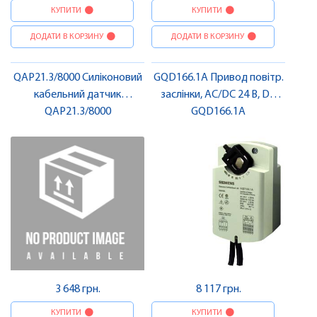
КУПИТИ
КУПИТИ
ДОДАТИ В КОРЗИНУ
ДОДАТИ В КОРЗИНУ
QAP21.3/8000 Силіконовий
GQD166.1A Привод повітр.
кабельний датчик
заслінки, AC/DC 24 В, DC
температури 8 м, LG-
QAP21.3/8000
0..10 В, 2 Нм, пруж.,
GQD166.1A
Ni1000 | SIEMENS
перемикач., 30/15 с |
SIEMENS
3 648 грн.
8 117 грн.
КУПИТИ
КУПИТИ