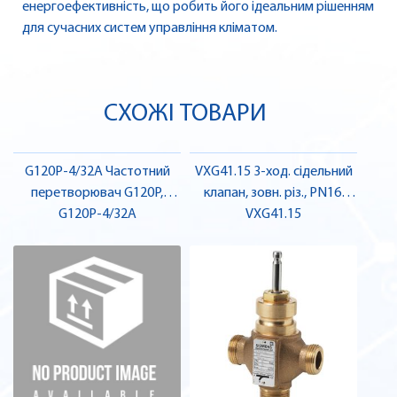
енергоефективність, що робить його ідеальним рішенням
для сучасних систем управління кліматом.
СХОЖІ ТОВАРИ
G120P-4/32A Частотний
VXG41.15 3-ход. сідельний
перетворювач G120P,
клапан, зовн. різ., PN16,
корпус FSB, IP20, фільтр A,
G120P-4/32A
DN15, kvs 4 | SIEMENS
VXG41.15
4 кВт | SIEMENS