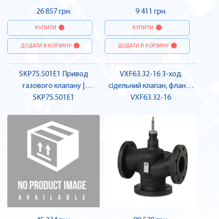
26 857 грн.
9 411 грн.
КУПИТИ
КУПИТИ
ДОДАТИ В КОРЗИНУ
ДОДАТИ В КОРЗИНУ
SKP75.501E1 Привод
VXF63.32-16 3-ход.
газового клапану |
сідельний клапан, фланц.,
SKP75.501E1
SIEMENS
PN40, DN32, kvs 16 |
VXF63.32-16
SIEMENS