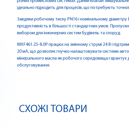
різних промислових системах. Даний клапан змішувальн
ідеально підходить для процесів, що потребують точно
Завдяки робочому тиску PN16 і номінальному діаметру 
продуктивність в більшості стандартних умов. Пропускн
вибором для інженерних систем будівель та споруд.
MXF461.25-8.0P працює на змінному струмі 24 В і підтримує
20 мА, що дозволяє гнучко налаштовувати системи авт
мінерального масла як робочого середовища гарантує д
обслуговування.
СХОЖІ ТОВАРИ