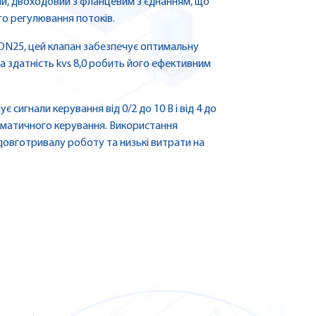
ий, двоходовий з фланцевим з'єднанням, що
го регулювання потоків.
DN25, цей клапан забезпечує оптимальну
а здатність kvs 8,0 робить його ефективним
 сигнали керування від 0/2 до 10 В і від 4 до
оматичного керування. Використання
овготривалу роботу та низькі витрати на