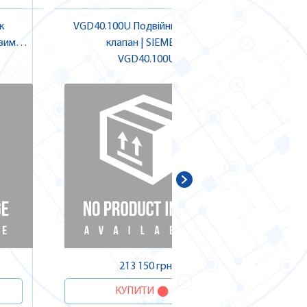
к
VGD40.100U Подвійний газовий
VQP46.2
овим
клапан | SIEMENS
1
SIEMENS
VGD40.100U
ДОДА
213 150 грн.
КУПИТИ