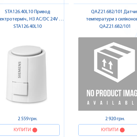
STA126.40L10 Привод
QAZ21.682/101 Датчи
ектротерміч., НЗ AC/DC 24V |
температури з силікон
STA126.40L10
SIEMENS
кабелем 2 м, LG-Ni 1000 | 
QAZ21.682/101
2 559 грн.
2 920 грн.
КУПИТИ
КУПИТИ