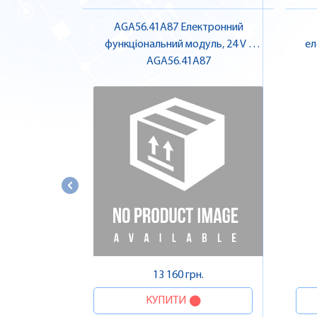
AGA56.41A87 Електронний
функціональний модуль, 24 V |
ел
AGA56.41A87
SIEMENS
13 160 грн.
КУПИТИ