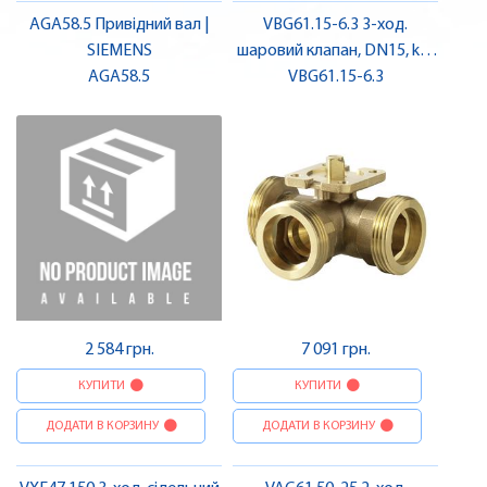
AGA58.5 Привідний вал |
VBG61.15-6.3 3-ход.
SIEMENS
шаровий клапан, DN15, kvs
AGA58.5
6,3 | SIEMENS
VBG61.15-6.3
2 584 грн.
7 091 грн.
КУПИТИ
КУПИТИ
ДОДАТИ В КОРЗИНУ
ДОДАТИ В КОРЗИНУ