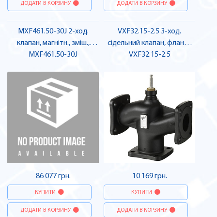
ДОДАТИ В КОРЗИНУ
ДОДАТИ В КОРЗИНУ
MXF461.50-30J 2-ход.
VXF32.15-2.5 3-ход.
клапан, магнітн., зміш.,
сідельний клапан, фланц.,
фланець, PN16, DN50, kvs
MXF461.50-30J
PN10, DN15, kvs 2.5 |
VXF32.15-2.5
30.0, AC 24 V, DC0/2...10 V/
SIEMENS
4...20 мА | SIEMENS
86 077 грн.
10 169 грн.
КУПИТИ
КУПИТИ
ДОДАТИ В КОРЗИНУ
ДОДАТИ В КОРЗИНУ