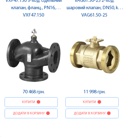
VXF47.150 3-ход. сідельний
VAG61.50-25 2-ход.
клапан, фланц., PN16,
шаровий клапан, DN50, kvs
DN150 | SIEMENS
VXF47.150
25 | SIEMENS
VAG61.50-25
70 468 грн.
11 998 грн.
КУПИТИ
КУПИТИ
ДОДАТИ В КОРЗИНУ
ДОДАТИ В КОРЗИНУ