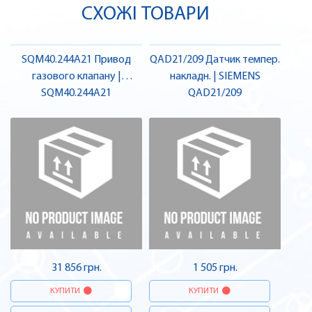
СХОЖІ ТОВАРИ
SQM40.244A21 Привод
QAD21/209 Датчик темпер.
газового клапану |
накладн. | SIEMENS
SQM40.244A21
SIEMENS
QAD21/209
31 856 грн.
1 505 грн.
КУПИТИ
КУПИТИ