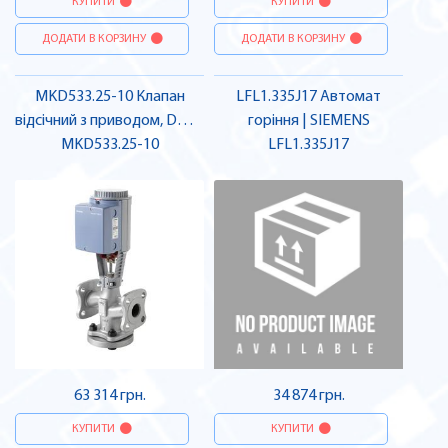
КУПИТИ
КУПИТИ
ДОДАТИ В КОРЗИНУ
ДОДАТИ В КОРЗИНУ
MKD533.25-10 Клапан
LFL1.335J17 Автомат
відсічний з приводом, DN25
горіння | SIEMENS
MKD533.25-10
| SIEMENS
LFL1.335J17
63 314 грн.
34 874 грн.
КУПИТИ
КУПИТИ