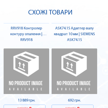
СХОЖІ ТОВАРИ
RRV918 Контролер
ASK74.15 Адаптер валу
контуру опалення |
квадрат 10 мм | SIEMENS
SIEMENS
RRV918
ASK74.15
13 889 грн.
692 грн.