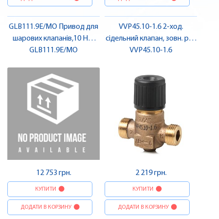
GLB111.9E/MO Привод для
VVP45.10-1.6 2-ход.
шарових клапанів,10 Нм,
сідельний клапан, зовн. різ.,
Modbus | SIEMENS
GLB111.9E/MO
PN16, DN10, kvs 1.6 |
VVP45.10-1.6
SIEMENS
12 753 грн.
2 219 грн.
КУПИТИ
КУПИТИ
ДОДАТИ В КОРЗИНУ
ДОДАТИ В КОРЗИНУ