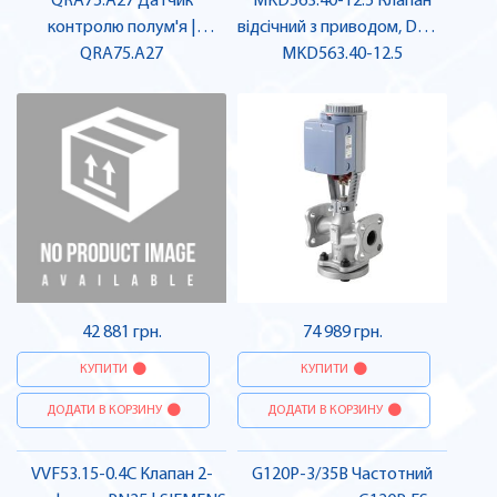
QRA75.A27 Датчик
MKD563.40-12.5 Клапан
контролю полум'я |
відсічний з приводом, DN40
QRA75.A27
SIEMENS
MKD563.40-12.5
| SIEMENS
42 881 грн.
74 989 грн.
КУПИТИ
КУПИТИ
ДОДАТИ В КОРЗИНУ
ДОДАТИ В КОРЗИНУ
VVF53.15-0.4C Клапан 2-
G120P-3/35B Частотний