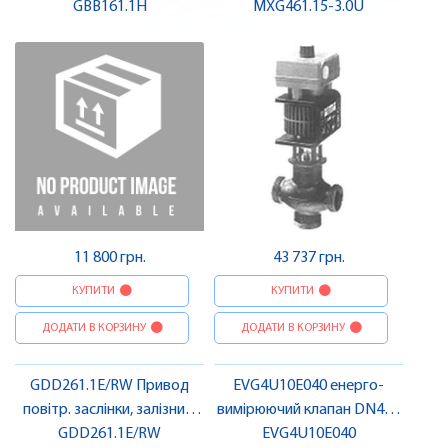
0…10 В, 25 Нм, 150 с |
GBB161.1H
різьба, PN16, DN20, kvs 5,
MXG461.15-3.0U
SIEMENS
AC 24 V, DC 0/2...10 V / 4...20
mA + монтаж | SIEMENS
11 800 грн.
43 737 грн.
КУПИТИ
КУПИТИ
ДОДАТИ В КОРЗИНУ
ДОДАТИ В КОРЗИНУ
GDD261.1E/RW Привод
EVG4U10E040 енерго-
повітр. заслінки, залізнич.
вимірюючий клапан DN40 |
Серія | SIEMENS
GDD261.1E/RW
EVG4U10E040
SIEMENS