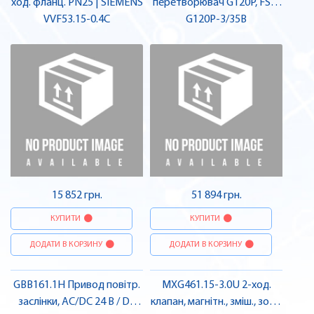
ход. фланц. PN25 | SIEMENS
перетворювач G120P, FSA,
VVF53.15-0.4C
IP55, фільтр B, 3 кВт |
G120P-3/35B
SIEMENS
15 852 грн.
51 894 грн.
КУПИТИ
КУПИТИ
ДОДАТИ В КОРЗИНУ
ДОДАТИ В КОРЗИНУ
GBB161.1H Привод повітр.
MXG461.15-3.0U 2-ход.
заслінки, AC/DC 24 В / DC
клапан, магнітн., зміш., зовн.