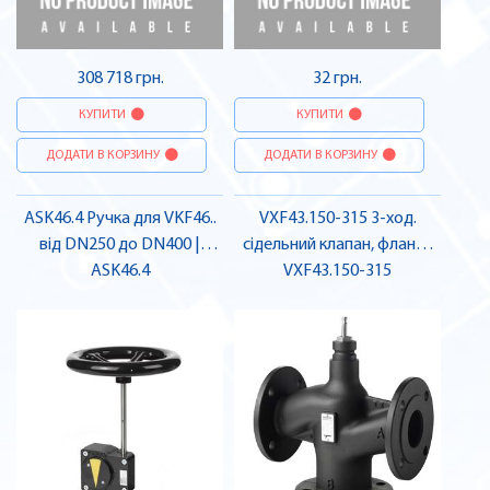
308 718 грн.
32 грн.
КУПИТИ
КУПИТИ
ДОДАТИ В КОРЗИНУ
ДОДАТИ В КОРЗИНУ
ASK46.4 Ручка для VKF46..
VXF43.150-315 3-ход.
від DN250 до DN400 |
сідельний клапан, фланц.,
SIEMENS
ASK46.4
PN16 | SIEMENS
VXF43.150-315