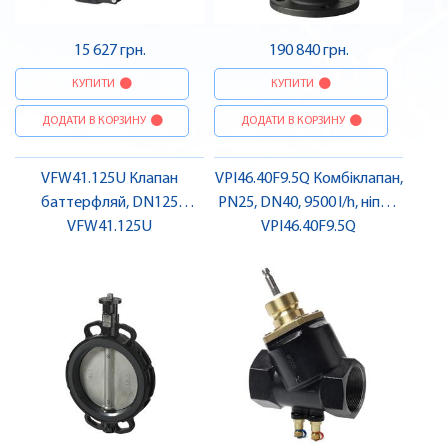
15 627 грн.
190 840 грн.
КУПИТИ
КУПИТИ
ДОДАТИ В КОРЗИНУ
ДОДАТИ В КОРЗИНУ
VFW41.125U Клапан
VPI46.40F9.5Q Комбіклапан,
баттерфляй, DN125
PN25, DN40, 9500 l/h, ніпелі
PN6/10/16 | SIEMENS
VFW41.125U
вимірювання тиску |
VPI46.40F9.5Q
SIEMENS