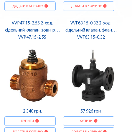
ДОДАТИ В КОРЗИНУ
ДОДАТИ В КОРЗИНУ
VVP47.15-2.5S 2-ход.
VVF63.15-0.32 2-ход.
сідельний клапан, зовн. різ.,
сідельний клапан, фланц.,
PN16, DN15, kvs 2.5 |
VVP47.15-2.5S
PN40, DN15, kvs 0,32 |
VVF63.15-0.32
SIEMENS
SIEMENS
2 340 грн.
57 926 грн.
КУПИТИ
КУПИТИ