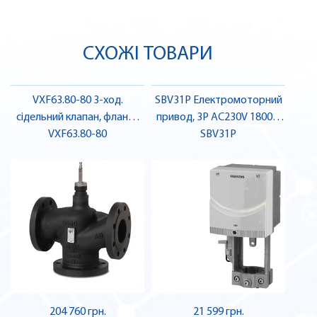
СХОЖІ ТОВАРИ
VXF63.80-80 3-ход.
SBV31P Електромоторний
сідельний клапан, фланц.,
привод, 3P AC230V 1800N
PN40, DN80, kvs 80 |
VXF63.80-80
40mm | SIEMENS
SBV31P
SIEMENS
204 760 грн.
21 599 грн.