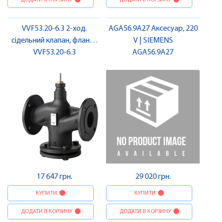
ДОДАТИ В КОРЗИНУ
ДОДАТИ В КОРЗИНУ
VVF53.20-6.3 2-ход.
AGA56.9A27 Аксесуар, 220
сідельний клапан, фланц.,
V | SIEMENS
PN25, DN20, kvs 6.3 |
VVF53.20-6.3
AGA56.9A27
SIEMENS
17 647 грн.
29 020 грн.
КУПИТИ
КУПИТИ
ДОДАТИ В КОРЗИНУ
ДОДАТИ В КОРЗИНУ