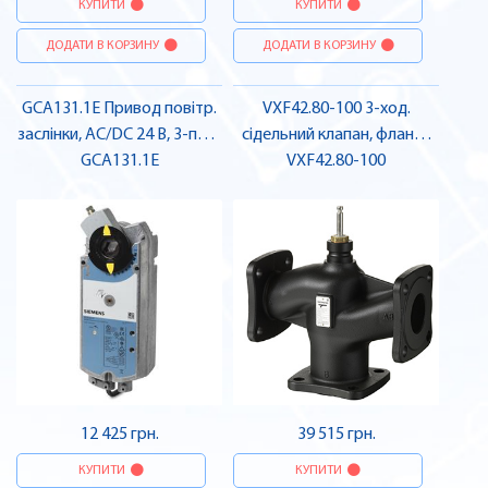
КУПИТИ
КУПИТИ
ДОДАТИ В КОРЗИНУ
ДОДАТИ В КОРЗИНУ
GCA131.1E Привод повітр.
VXF42.80-100 3-ход.
заслінки, AC/DC 24 В, 3-поз.,
сідельний клапан, фланц.,
18 Нм, пруж., 90/15 с |
GCA131.1E
PN16, DN80, kvs 100 |
VXF42.80-100
SIEMENS
SIEMENS
12 425 грн.
39 515 грн.
КУПИТИ
КУПИТИ