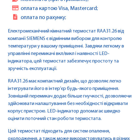
оплата картою Visa, Mastercard;
оплата по рахунку;
Електромеханічний кімнатний термостат RAA31.26 від
компанії SIEMENS є відмінним вибором для контролю
температури у вашому приміщенні. Завдяки легкому в
управлінні перемикачі вкл/викл і наявності LED-
індикатора, цей термостат забезпечує простоту та
зручність експлуатації.
RAA31.26 має компактний дизайн, що дозволяє легко
інтегрувати його в інтер’єр будь-якого приміщення.
Зовнішній перемикач додає більше гнучкості, дозволяючи
здійснювати налаштування без необхідності відкривати
корпус пристрою. LED-індикатор допомагає швидко
оцінити поточний стан роботи термостата.
Цей термостат підходить для систем опалення,
охолодження, а також може використовуватись в різних