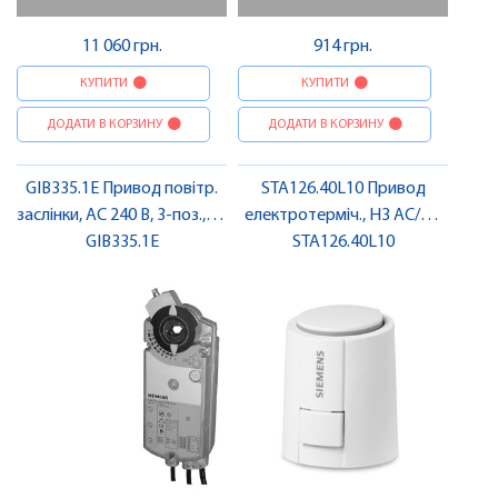
11 060 грн.
914 грн.
КУПИТИ
КУПИТИ
ДОДАТИ В КОРЗИНУ
ДОДАТИ В КОРЗИНУ
GIB335.1E Привод повітр.
STA126.40L10 Привод
заслінки, AC 240 В, 3-поз., 35
електротерміч., НЗ AC/DC
Нм, 150 с, перемикач.,
GIB335.1E
24V | SIEMENS
STA126.40L10
потенц. | SIEMENS