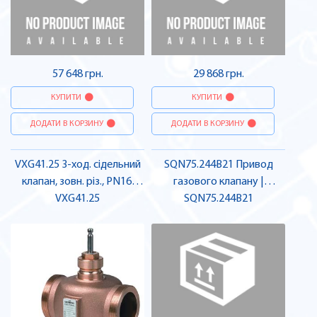
57 648 грн.
29 868 грн.
КУПИТИ
КУПИТИ
ДОДАТИ В КОРЗИНУ
ДОДАТИ В КОРЗИНУ
VXG41.25 3-ход. сідельний
SQN75.244B21 Привод
клапан, зовн. різ., PN16,
газового клапану |
DN25, kvs 10 | SIEMENS
VXG41.25
SQN75.244B21
SIEMENS