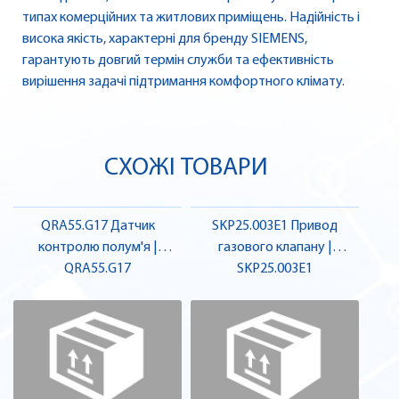
типах комерційних та житлових приміщень. Надійність і
висока якість, характерні для бренду SIEMENS,
гарантують довгий термін служби та ефективність
вирішення задачі підтримання комфортного клімату.
СХОЖІ ТОВАРИ
QRA55.G17 Датчик
SKP25.003E1 Привод
контролю полум'я |
газового клапану |
QRA55.G17
SIEMENS
SKP25.003E1
SIEMENS