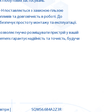
 і побутових застосувань.
-H поставляється з захисною гільзою
пливів та довговічність в роботі. До
безпечує простоту монтажу та експлуатації.
озволяє гнучко розміщувати пристрій у вашій
emens гарантує надійність та точність, будучи
SQM56.684A2Z3R Привод
SQM53.48