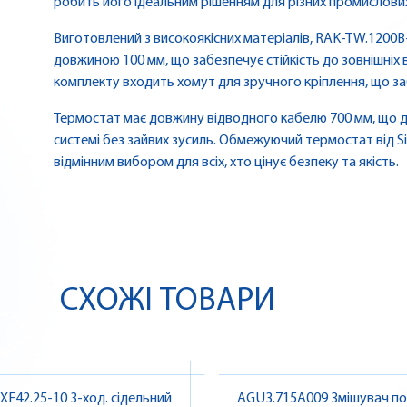
робить його ідеальним рішенням для різних промислових
Виготовлений з високоякісних матеріалів, RAK-TW.1200B
довжиною 100 мм, що забезпечує стійкість до зовнішніх в
комплекту входить хомут для зручного кріплення, що за
Термостат має довжину відводного кабелю 700 мм, що д
системі без зайвих зусиль. Обмежуючий термостат від Si
відмінним вибором для всіх, хто цінує безпеку та якість.
СХОЖІ ТОВАРИ
XF42.25-10 3-ход. сідельний
AGU3.715A009 Змішувач повітря |