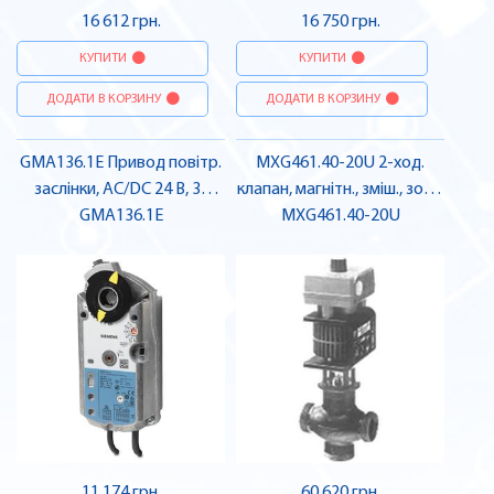
16 612 грн.
16 750 грн.
КУПИТИ
КУПИТИ
ДОДАТИ В КОРЗИНУ
ДОДАТИ В КОРЗИНУ
GMA136.1E Привод повітр.
MXG461.40-20U 2-ход.
заслінки, AC/DC 24 В, 3-
клапан, магнітн., зміш., зовн.
поз.,, 7 Нм, пруж.,
GMA136.1E
різьба, PN16, DN40, kvs 20,
MXG461.40-20U
перемикач., 90/15 с |
AC 24 В, DC 0/2...10 В, 4...20
SIEMENS
мА, мінер. масло, + монтаж
| SIEMENS
11 174 грн.
60 620 грн.