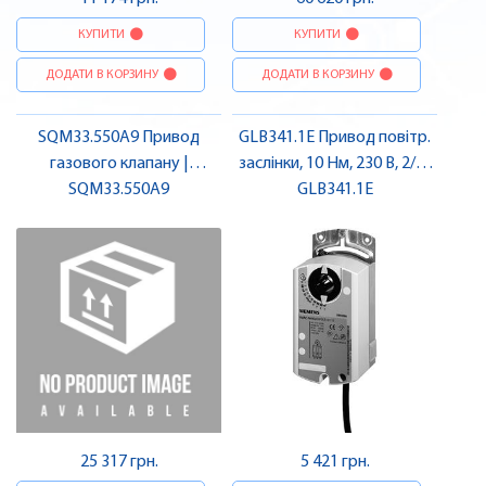
КУПИТИ
КУПИТИ
ДОДАТИ В КОРЗИНУ
ДОДАТИ В КОРЗИНУ
SQM33.550A9 Привод
GLB341.1E Привод повітр.
газового клапану |
заслінки, 10 Нм, 230 В, 2/3-
SQM33.550A9
SIEMENS
поз. | SIEMENS
GLB341.1E
25 317 грн.
5 421 грн.