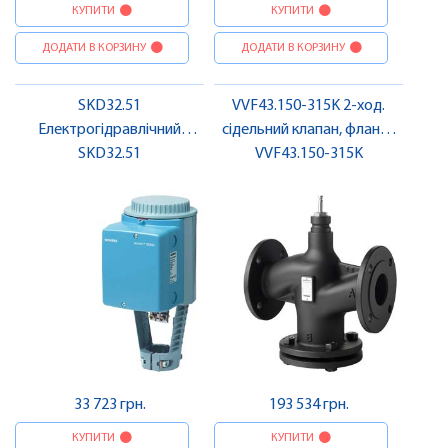
КУПИТИ
КУПИТИ
ДОДАТИ В КОРЗИНУ
ДОДАТИ В КОРЗИНУ
SKD32.51
VVF43.150-315K 2-ход.
Електрогідравлічний
сідельний клапан, фланц.,
привод, 1000 N, AC 230 В, 3-
SKD32.51
PN16, DN150, kvs 315, з
VVF43.150-315K
поз. | SIEMENS
компенсацією тиску |
SIEMENS
33 723 грн.
193 534 грн.
КУПИТИ
КУПИТИ