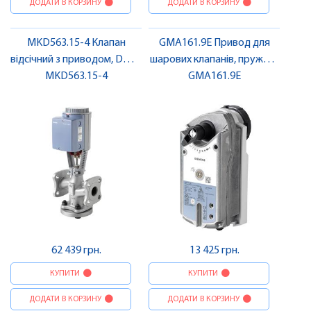
ДОДАТИ В КОРЗИНУ
ДОДАТИ В КОРЗИНУ
MKD563.15-4 Клапан
GMA161.9E Привод для
відсічний з приводом, DN15
шарових клапанів, пружин.,
MKD563.15-4
| SIEMENS
AC/DC 24 В, DC 0..10 В, 7 Нм,
GMA161.9E
90/15 с | SIEMENS
62 439 грн.
13 425 грн.
КУПИТИ
КУПИТИ
ДОДАТИ В КОРЗИНУ
ДОДАТИ В КОРЗИНУ