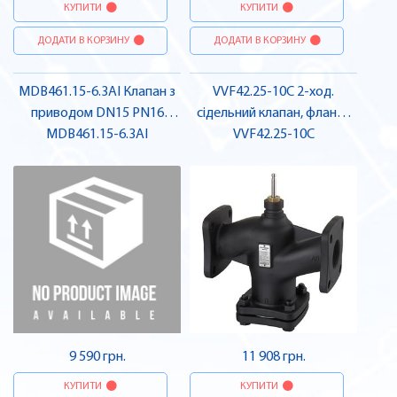
КУПИТИ
КУПИТИ
ДОДАТИ В КОРЗИНУ
ДОДАТИ В КОРЗИНУ
MDB461.15-6.3AI Клапан з
VVF42.25-10C 2-ход.
приводом DN15 PN16
сідельний клапан, фланц.,
AC24V | SIEMENS
MDB461.15-6.3AI
PN16, DN25, kvs 10 |
VVF42.25-10C
SIEMENS
9 590 грн.
11 908 грн.
КУПИТИ
КУПИТИ