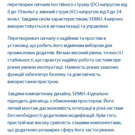
перетворює сигнали постійного струму (DC) напругою від
0 до 10 вольт у змінний струм (AC) напругою від 0 до 24
вольт. Завдяки своїм характеристикам, SEM61.4 широко
використовується в автоматизації та управлінні.
Перетворювач сигналу є надійним та простим в
установці, що робить його відмінним вибором для
промислових додатків. Він має високий рівень точності і
стабільності, що гарантує надійну роботу системи при
різних умовах експлуатації. Наявність різних захисних
функцій забезпечує безпеку та довговічність
використання пристрою.
Завдяки компактному дизайну, SEM61.4 ідеально
підходить для місць з обмеженим простором. Його
легкий монтаж дає можливість інтеграції в різні системи
без необхідності додаткових модифікацій. Крім того,
пристрій має високу сумісність з іншими компонентами,
що додатково розширює сферу його застосування.