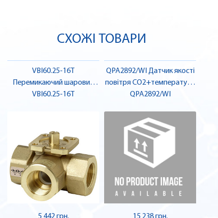
СХОЖІ ТОВАРИ
VBI60.25-16T
QPA2892/WI Датчик якості
Перемикаючий шаровий
повітря CO2+температури
клапан, 3-ход., PN40, DN25,
VBI60.25-16T
в приміщенні | SIEMENS
QPA2892/WI
kvs 16 | SIEMENS
5 442 грн.
15 238 грн.