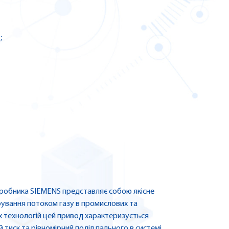
;
иробника SIEMENS представляє собою якісне
рування потоком газу в промислових та
 технологій цей привод характеризується
тиск та рівномірний поділ пального в системі.