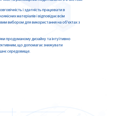
вговічність і здатність працювати в
якісних матеріалів і відповідає всім
вим вибором для використання на об'єктах з
яки продуманому дизайну та інтуїтивно
фективним, що допомагає знижувати
лишнє середовище.