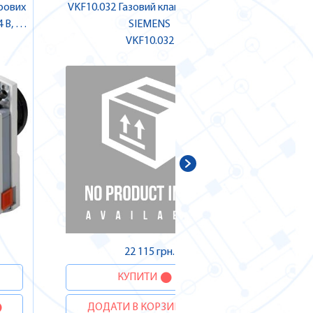
рових
VKF10.032 Газовий клапан фланц. |
QRC1A3.1
4 В, DC
SIEMENS
п
EMENS
VKF10.032
22 115 грн.
КУПИТИ
ДОДАТИ В КОРЗИНУ
ДОДА