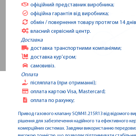
офіційний представник виробника;
офіційна гарантія від виробника;
обмін / повернення товару протягом 14 днів
власний сервісний центр.
Доставка
доставка транспортними компаніями;
доставка кур’єром;
самовивіз.
Оплата
післяплата (при отриманні);
оплата картою Visa, Mastercard;
оплата по рахунку;
Привод газового клапану SQM41.215R13 від відомого в
рішення для забезпечення надійного та ефективного ке
комерційних системах. Завдяки використанню передових
високою точністю, що дозволяє підтримувати стабільний 