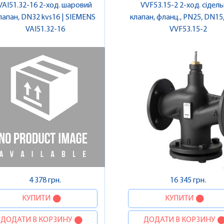
VAI51.32-16 2-ход. шаровий
VVF53.15-2 2-ход. сідел
лапан, DN32 kvs16 | SIEMENS
клапан, фланц., PN25, DN15, 
VAI51.32-16
VVF53.15-2
SIEMENS
4 378 грн.
16 345 грн.
КУПИТИ
КУПИТИ
ДОДАТИ В КОРЗИНУ
ДОДАТИ В КОРЗИНУ