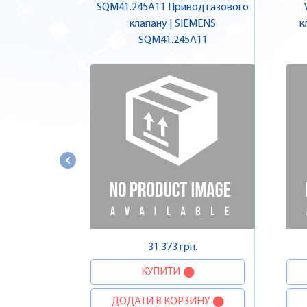
SQM41.245A11 Привод газового
клапану | SIEMENS
к
SQM41.245A11
31 373 грн.
КУПИТИ
ДОДАТИ В КОРЗИНУ