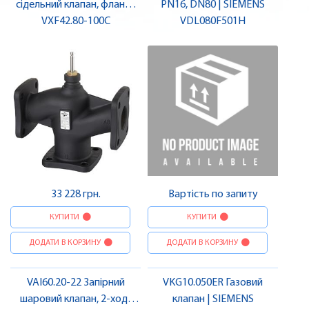
сідельний клапан, фланц.,
PN16, DN80 | SIEMENS
PN16, DN80, kvs 100 |
VXF42.80-100C
VDL080F501H
SIEMENS
33 228 грн.
Вартість по запиту
КУПИТИ
КУПИТИ
ДОДАТИ В КОРЗИНУ
ДОДАТИ В КОРЗИНУ
VAI60.20-22 Запірний
VKG10.050ER Газовий
шаровий клапан, 2-ход.,
клапан | SIEMENS