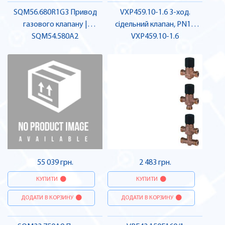
SQM56.680R1G3 Привод
VXP459.10-1.6 3-ход.
газового клапану |
сідельний клапан, PN16
SQM54.580A2
SIEMENS
5.5mm | SIEMENS
VXP459.10-1.6
55 039 грн.
2 483 грн.
КУПИТИ
КУПИТИ
ДОДАТИ В КОРЗИНУ
ДОДАТИ В КОРЗИНУ