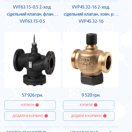
VVF63.15-0.5 2-ход.
VVP45.32-16 2-ход.
сідельний клапан, фланц.,
сідельний клапан, зовн. різ.,
PN40, DN15, kvs 0,5 |
VVF63.15-0.5
PN16, DN32, kvs 16 |
VVP45.32-16
SIEMENS
SIEMENS
57 926 грн.
9 520 грн.
КУПИТИ
КУПИТИ
ДОДАТИ В КОРЗИНУ
ДОДАТИ В КОРЗИНУ