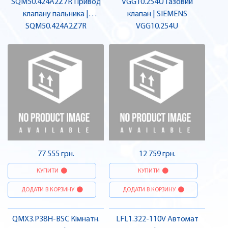
SQM50.424A2Z7R Привод
VGG10.254U Газовий
клапану пальника |
клапан | SIEMENS
SQM50.424A2Z7R
SIEMENS
VGG10.254U
77 555 грн.
12 759 грн.
КУПИТИ
КУПИТИ
ДОДАТИ В КОРЗИНУ
ДОДАТИ В КОРЗИНУ
QMX3.P38H-BSC Кімнатн.
LFL1.322-110V Автомат