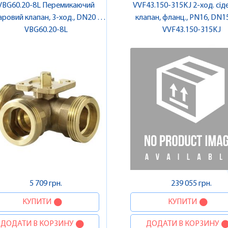
VBG60.20-8L Перемикаючий
VVF43.150-315KJ 2-ход. сід
ровий клапан, 3-ход., DN20 |
клапан, фланц., PN16, DN15
VBG60.20-8L
SIEMENS
315, з компенсацією тиску 
VVF43.150-315KJ
SIEMENS
5 709 грн.
239 055 грн.
КУПИТИ
КУПИТИ
ДОДАТИ В КОРЗИНУ
ДОДАТИ В КОРЗИНУ