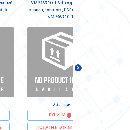
ельний
VMP469.10-1.6 4-ход. сідельний
SQM21.
0, kvs
клапан, зовн. різ., PN16 | SIEMENS
к
JIS |
VMP469.10-1.6
2 351 грн.
КУПИТИ
ДОДАТИ В КОРЗИНУ
ДОДА