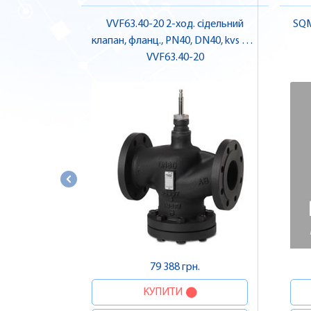
VVF63.40-20 2-ход. сідельний
SQM
клапан, фланц., PN40, DN40, kvs 20 |
VVF63.40-20
SIEMENS
79 388 грн.
КУПИТИ