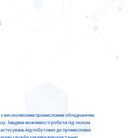
;
S є високоякісним промисловим обладнанням,
азу. Завдяки можливості роботи під тиском
 застосувань від побутових до промислових
 термін служби завдяки використанню