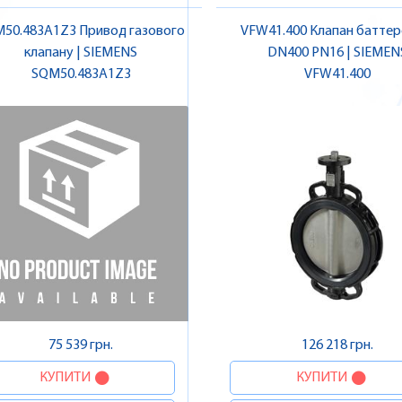
50.483A1Z3 Привод газового
VFW41.400 Клапан баттер
клапану | SIEMENS
DN400 PN16 | SIEMEN
SQM50.483A1Z3
VFW41.400
75 539 грн.
126 218 грн.
КУПИТИ
КУПИТИ