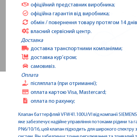
офіційний представник виробника;
офіційна гарантія від виробника;
обмін / повернення товару протягом 14 днів
власний сервісний центр.
Доставка
доставка транспортними компаніями;
доставка кур’єром;
самовивіз.
Оплата
післяплата (при отриманні);
оплата картою Visa, Mastercard;
оплата по рахунку;
Клапан баттерфляй VFW41.100U/VI від компанії SIEMEN
яке забезпечує надійне управління потоками рідини та г
PN6/10/16, цей клапан підходить для широкого спектру
систем. Він забезпечує точне регулювання та тривалий