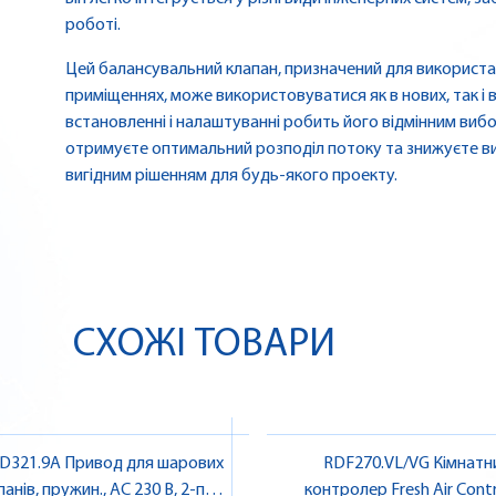
роботі.
Цей балансувальний клапан, призначений для використа
приміщеннях, може використовуватися як в нових, так і
встановленні і налаштуванні робить його відмінним вибо
отримуєте оптимальний розподіл потоку та знижуєте ви
вигідним рішенням для будь-якого проекту.
СХОЖІ ТОВАРИ
D321.9A Привод для шарових
RDF270.VL/VG Кімнатн
анів, пружин., AC 230 В, 2-поз.,
контролер Fresh Air Contr