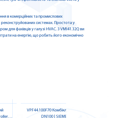
ння в комерційних та промислових
 в реконструйованих системах. Простота у
ром для фахівців у галузі HVAC. З VMI41.32Q ви
трати на енергію, що робить його економічно
ий
VPF44.100F70 Комбіклапан PN16,
VPP46.25
oller
DN100 | SIEMENS
DN25 1