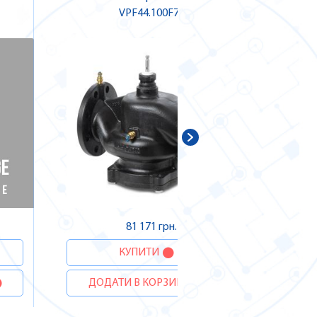
VPF44.100F70
ДОДА
81 171 грн.
КУПИТИ
ДОДАТИ В КОРЗИНУ