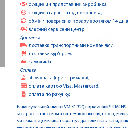
офіційний представник виробника;
офіційна гарантія від виробника;
обмін / повернення товару протягом 14 днів
власний сервісний центр.
Доставка
доставка транспортними компаніями;
доставка кур’єром;
самовивіз.
Оплата
післяплата (при отриманні);
оплата картою Visa, Mastercard;
оплата по рахунку;
Балансувальний клапан VMI41.32Q від компанії SIEMENS 
контроль за потоком в системах опалення, охолодження 
матеріалів, цей клапан гарантує довговічність та надійні
він легко інтегрується у різні види інженерних систем, 