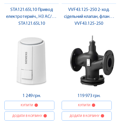
STA121.65L10 Привод
VVF43.125-250 2-ход.
електротерміч., НЗ AC/DC
сідельний клапан, фланц.,
24V | SIEMENS
STA121.65L10
PN16, DN125, kvs 250 |
VVF43.125-250
SIEMENS
1 249 грн.
119 973 грн.
КУПИТИ
КУПИТИ
ДОДАТИ В КОРЗИНУ
ДОДАТИ В КОРЗИНУ