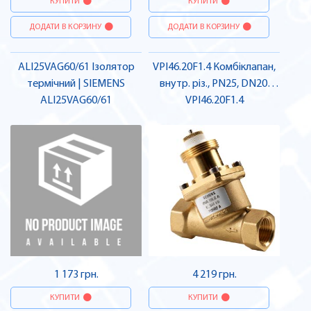
КУПИТИ
КУПИТИ
ДОДАТИ В КОРЗИНУ
ДОДАТИ В КОРЗИНУ
ALI25VAG60/61 Ізолятор
VPI46.20F1.4 Комбіклапан,
термічний | SIEMENS
внутр. різ., PN25, DN20,
ALI25VAG60/61
125…1450 л/ч | SIEMENS
VPI46.20F1.4
1 173 грн.
4 219 грн.
КУПИТИ
КУПИТИ