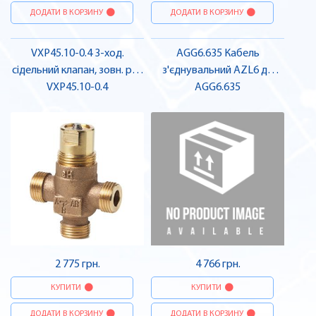
ДОДАТИ В КОРЗИНУ
ДОДАТИ В КОРЗИНУ
VXP45.10-0.4 3-ход.
AGG6.635 Кабель
сідельний клапан, зовн. різ.,
з'єднувальний AZL6 до
PN16, DN15, kvs 0.4 |
VXP45.10-0.4
LMV6 | SIEMENS
AGG6.635
SIEMENS
2 775 грн.
4 766 грн.
КУПИТИ
КУПИТИ
ДОДАТИ В КОРЗИНУ
ДОДАТИ В КОРЗИНУ