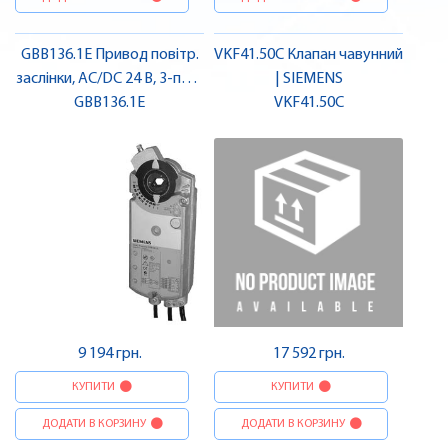
GBB136.1E Привод повітр.
VKF41.50C Клапан чавунний
заслінки, AC/DC 24 В, 3-поз.,
| SIEMENS
25 Нм, 150 с, перемикач. |
GBB136.1E
VKF41.50C
SIEMENS
9 194 грн.
17 592 грн.
КУПИТИ
КУПИТИ
ДОДАТИ В КОРЗИНУ
ДОДАТИ В КОРЗИНУ