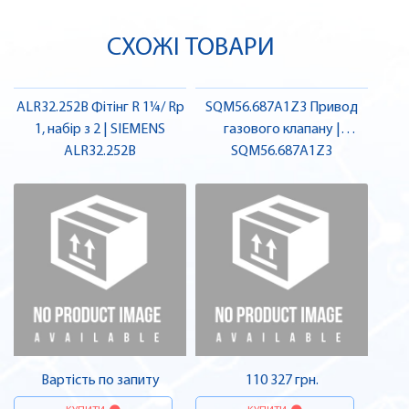
СХОЖІ ТОВАРИ
ALR32.252B Фітінг R 1¼/ Rp
SQM56.687A1Z3 Привод
1, набір з 2 | SIEMENS
газового клапану |
ALR32.252B
SQM56.687A1Z3
SIEMENS
Вартість по запиту
110 327 грн.