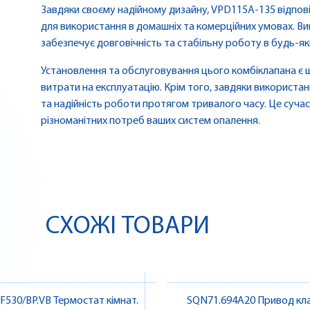
Завдяки своєму надійному дизайну, VPD115A-135 відпов
для використання в домашніх та комерційних умовах. Ви
забезпечує довговічність та стабільну роботу в будь-як
Установлення та обслуговування цього комбіклапана є 
витрати на експлуатацію. Крім того, завдяки використан
та надійність роботи протягом тривалого часу. Це суча
різноманітних потреб ваших систем опалення.
СХОЖІ ТОВАРИ
F530/BP.VB Термостат кімнат.
SQN71.694A20 Привод кл