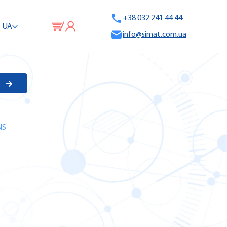
+38 032 241 44 44
UA
info@simat.com.ua
NS