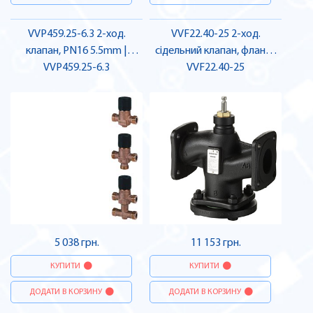
VVP459.25-6.3 2-ход.
VVF22.40-25 2-ход.
клапан, PN16 5.5mm |
сідельний клапан, фланц.,
VVP459.25-6.3
SIEMENS
PN 6, DN40, kvs 25 |
VVF22.40-25
SIEMENS
5 038 грн.
11 153 грн.
КУПИТИ
КУПИТИ
ДОДАТИ В КОРЗИНУ
ДОДАТИ В КОРЗИНУ