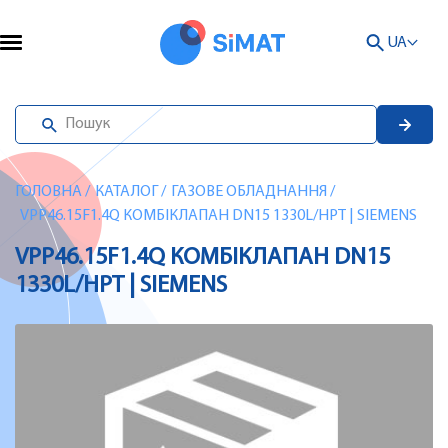
UA
ГОЛОВНА
/
КАТАЛОГ
/
ГАЗОВЕ ОБЛАДНАННЯ
/
VPP46.15F1.4Q КОМБІКЛАПАН DN15 1330L/HPT | SIEMENS
VPP46.15F1.4Q КОМБІКЛАПАН DN15
1330L/HPT | SIEMENS