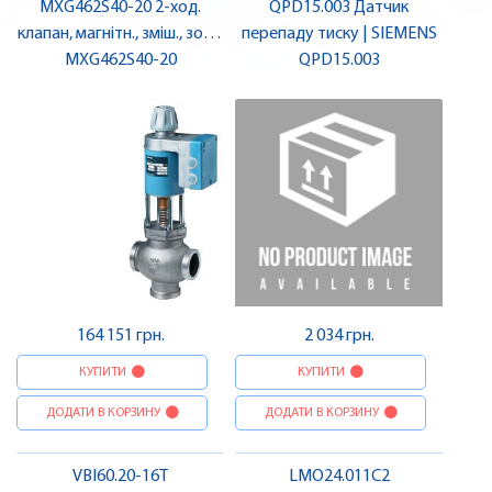
MXG462S40-20 2-ход.
QPD15.003 Датчик
клапан, магнітн., зміш., зовн.
перепаду тиску | SIEMENS
різьба, DN40 | SIEMENS
MXG462S40-20
QPD15.003
164 151 грн.
2 034 грн.
КУПИТИ
КУПИТИ
ДОДАТИ В КОРЗИНУ
ДОДАТИ В КОРЗИНУ
VBI60.20-16T
LMO24.011C2