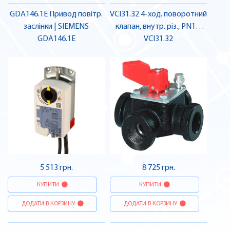
GDA146.1E Привод повітр.
VCI31.32 4-ход. поворотний
заслінки | SIEMENS
клапан, внутр. різ., PN10,
GDA146.1E
DN32, kvs 16 | SIEMENS
VCI31.32
5 513 грн.
8 725 грн.
КУПИТИ
КУПИТИ
ДОДАТИ В КОРЗИНУ
ДОДАТИ В КОРЗИНУ