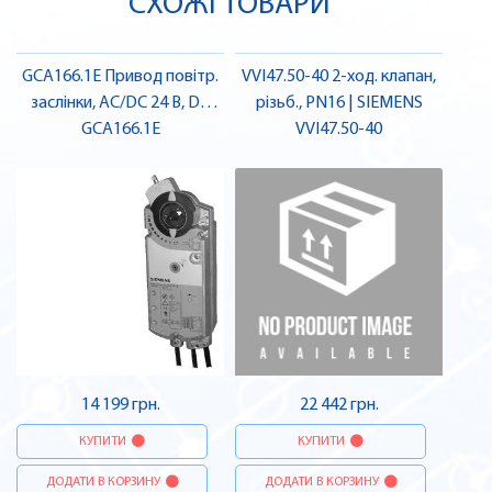
СХОЖІ ТОВАРИ
GCA166.1E Привод повітр.
VVI47.50-40 2-ход. клапан,
заслінки, AC/DC 24 В, DC
різьб., PN16 | SIEMENS
0..10 В, 18 Нм, пруж.,
GCA166.1E
VVI47.50-40
перемикач., 90/15 с |
SIEMENS
14 199 грн.
22 442 грн.
КУПИТИ
КУПИТИ
ДОДАТИ В КОРЗИНУ
ДОДАТИ В КОРЗИНУ