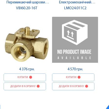
Перемикаючий шаровий
Електромеханічний
клапан, 3-ход., PN40, DN20,
VBI60.20-16T
автомат горіння | SIEMENS
LMO24.011C2
kvs 16 | SIEMENS
4 376 грн.
4 570 грн.
КУПИТИ
КУПИТИ
ДОДАТИ В КОРЗИНУ
ДОДАТИ В КОРЗИНУ