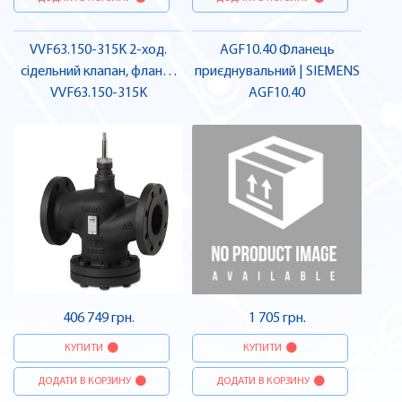
VVF63.150-315K 2-ход.
AGF10.40 Фланець
сідельний клапан, фланц.,
приєднувальний | SIEMENS
PN40, DN150, kvs 315 |
VVF63.150-315K
AGF10.40
SIEMENS
406 749 грн.
1 705 грн.
КУПИТИ
КУПИТИ
ДОДАТИ В КОРЗИНУ
ДОДАТИ В КОРЗИНУ