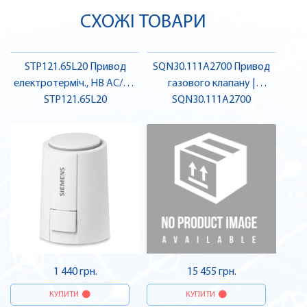
СХОЖІ ТОВАРИ
STP121.65L20 Привод
SQN30.111A2700 Привод
електротерміч., НВ AC/DC
газового клапану |
24V | SIEMENS
STP121.65L20
SQN30.111A2700
SIEMENS
1 440 грн.
15 455 грн.
КУПИТИ
КУПИТИ