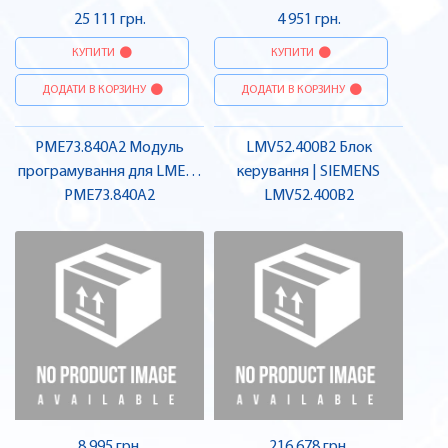
25 111 грн.
4 951 грн.
КУПИТИ
КУПИТИ
ДОДАТИ В КОРЗИНУ
ДОДАТИ В КОРЗИНУ
PME73.840A2 Модуль
LMV52.400B2 Блок
програмування для LME73
керування | SIEMENS
PME73.840A2
| SIEMENS
LMV52.400B2
8 995 грн.
216 678 грн.