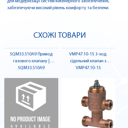
для модернізації систем інженерного забезпечення,
забезпечуючи високий рівень комфорту та безпеки.
СХОЖІ ТОВАРИ
SQM33.510A9 Привод
VMP47.10-1S 3-ход.
газового клапану |
сідельний клапан з
SQM33.510A9
SIEMENS
байпасом, зовн. різ., PN16,
VMP47.10-1S
DN10, kvs 1 | SIEMENS