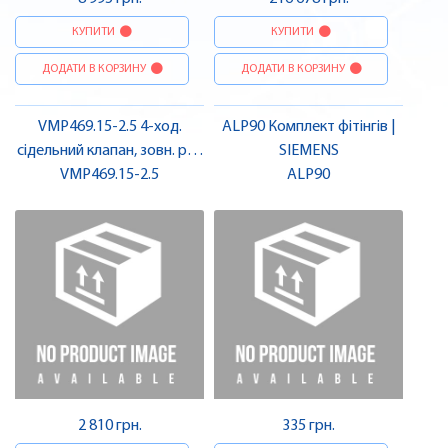
КУПИТИ
КУПИТИ
ДОДАТИ В КОРЗИНУ
ДОДАТИ В КОРЗИНУ
VMP469.15-2.5 4-ход.
ALP90 Комплект фітінгів |
сідельний клапан, зовн. різ.,
SIEMENS
PN16 | SIEMENS
VMP469.15-2.5
ALP90
2 810 грн.
335 грн.