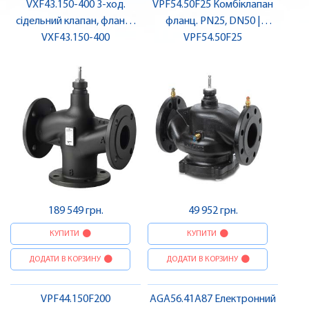
VXF43.150-400 3-ход.
VPF54.50F25 Комбіклапан
сідельний клапан, фланц.,
фланц. PN25, DN50 |
PN16, DN150, kvs 400 |
VXF43.150-400
VPF54.50F25
SIEMENS
SIEMENS
189 549 грн.
49 952 грн.
КУПИТИ
КУПИТИ
ДОДАТИ В КОРЗИНУ
ДОДАТИ В КОРЗИНУ
VPF44.150F200
AGA56.41A87 Електронний