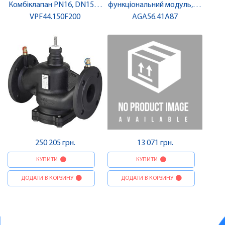
Комбіклапан PN16, DN150 |
функціональний модуль, 24
VPF44.150F200
SIEMENS
AGA56.41A87
V | SIEMENS
250 205 грн.
13 071 грн.
КУПИТИ
КУПИТИ
ДОДАТИ В КОРЗИНУ
ДОДАТИ В КОРЗИНУ