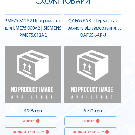
СХОЖІ ТОВАРИ
PME75.812A2 Програматор
QAF65.6AR-J Термостат
для LME75.000A2 | SIEMENS
захисту від замерзання |
PME75.812A2
QAF65.6AR-J
SIEMENS
8 995 грн.
6 771 грн.
КУПИТИ
КУПИТИ
ДОДАТИ В КОРЗИНУ
ДОДАТИ В КОРЗИНУ