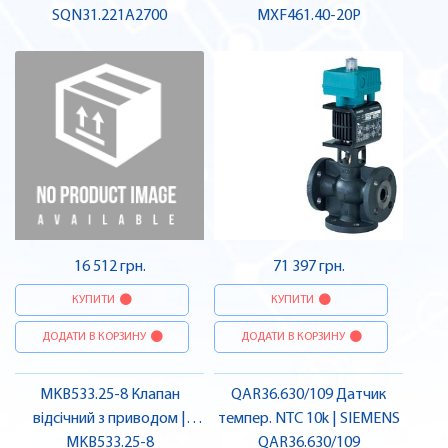
SQN31.221A2700
SIEMENS
фланець, PN16, DN40, kvs
MXF461.40-20P
20, AC 24 В, 0/2...10 В, 4...20
мА, мінер. масло | SIEMENS
16 512 грн.
71 397 грн.
КУПИТИ
КУПИТИ
ДОДАТИ В КОРЗИНУ
ДОДАТИ В КОРЗИНУ
MKB533.25-8 Клапан
QAR36.630/109 Датчик
відсічний з приводом |
темпер. NTC 10k | SIEMENS
MKB533.25-8
SIEMENS
QAR36.630/109