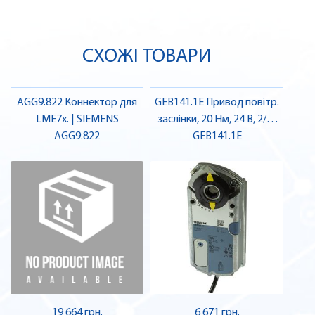
СХОЖІ ТОВАРИ
AGG9.822 Коннектор для
GEB141.1E Привод повітр.
LME7x. | SIEMENS
заслінки, 20 Нм, 24 В, 2/3-
AGG9.822
поз., 150 с | SIEMENS
GEB141.1E
19 664 грн.
6 671 грн.