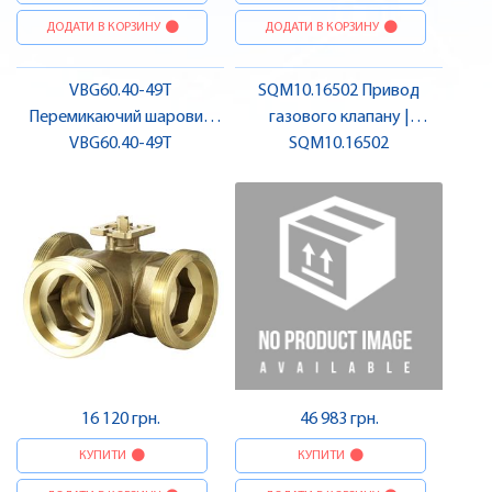
ДОДАТИ В КОРЗИНУ
ДОДАТИ В КОРЗИНУ
VBG60.40-49T
SQM10.16502 Привод
Перемикаючий шаровий
газового клапану |
клапан, 3-ход., DN40, kvs 49
VBG60.40-49T
SQM10.16502
SIEMENS
| SIEMENS
16 120 грн.
46 983 грн.
КУПИТИ
КУПИТИ