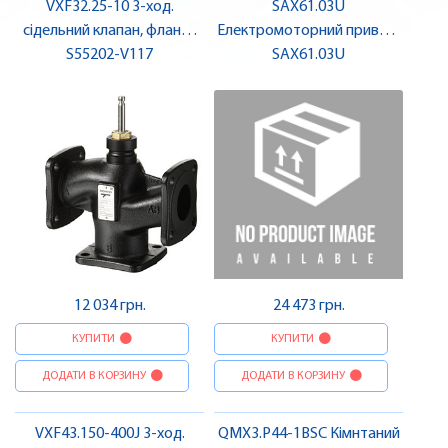
VXF32.25-10 3-ход.
SAX61.03U
сідельний клапан, фланц.,
Електромоторний привод,
(S55202-V117) PN10, DN25,
S55202-V117
800 Н, AC/DC 24 V, DC 0…10
SAX61.03U
kvs 10 | SIEMENS
V / DC 4…20 мА, 30 с, UL |
SIEMENS
12 034 грн.
24 473 грн.
КУПИТИ
КУПИТИ
ДОДАТИ В КОРЗИНУ
ДОДАТИ В КОРЗИНУ
VXF43.150-400J 3-ход.
QMX3.P44-1BSC Кімнтаний