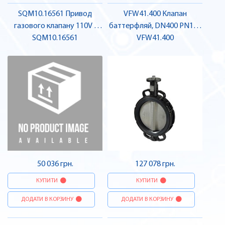
SQM10.16561 Привод
VFW41.400 Клапан
газового клапану 110V |
баттерфляй, DN400 PN16 |
SQM10.16561
SIEMENS
VFW41.400
SIEMENS
50 036 грн.
127 078 грн.
КУПИТИ
КУПИТИ
ДОДАТИ В КОРЗИНУ
ДОДАТИ В КОРЗИНУ