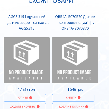
СХОЖІ ТОВАРИ
AGG5.315 Індуктивний
QRB4A-B070B70 Датчик
датчик зворот. сигнал |
контролю полум'я |
AGG5.315
SIEMENS
QRB4A-B070B70
SIEMENS
17 813 грн.
1 546 грн.
КУПИТИ
КУПИТИ
ДОДАТИ В КОРЗИНУ
ДОДАТИ В КОРЗИНУ