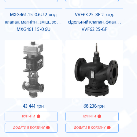
MXG461.15-0.6U 2-ход.
VVF63.25-8F 2-ход.
клапан, магнітн., зміш., зовн.
сідельний клапан, фланц.,
різьба, PN16, DN15, kvs 0,6,
MXG461.15-0.6U
PN40, DN25, kvs 8 | SIEMENS
VVF63.25-8F
AC 24 В, DC 0/2...10 В, 4...20
мА, мінер. масло + монтаж
| SIEMENS
43 441 грн.
68 238 грн.
КУПИТИ
КУПИТИ
ДОДАТИ В КОРЗИНУ
ДОДАТИ В КОРЗИНУ