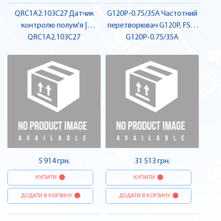
QRC1A2.103C27 Датчик
G120P-0.75/35A Частотний
контролю полум'я |
перетворювач G120P, FSA,
QRC1A2.103C27
SIEMENS
IP55, фільтр A, 0,75 кВт |
G120P-0.75/35A
SIEMENS
5 914 грн.
31 513 грн.
КУПИТИ
КУПИТИ
ДОДАТИ В КОРЗИНУ
ДОДАТИ В КОРЗИНУ