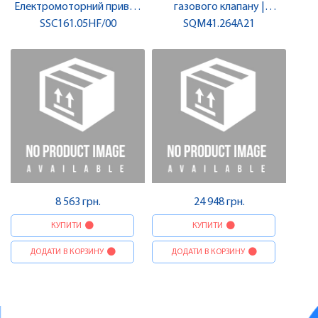
Електромоторний привод
газового клапану |
SSC161.05HF/00
300N | SIEMENS
SQM41.264A21
SIEMENS
8 563 грн.
24 948 грн.
КУПИТИ
КУПИТИ
ДОДАТИ В КОРЗИНУ
ДОДАТИ В КОРЗИНУ