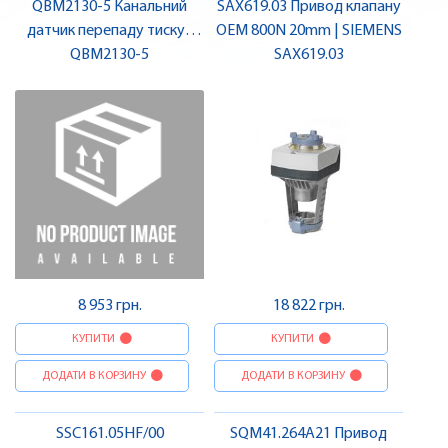
QBM2130-5 Канальний
SAX619.03 Привод клапану
датчик перепаду тиску |
OEM 800N 20mm | SIEMENS
QBM2130-5
SIEMENS
SAX619.03
8 953 грн.
18 822 грн.
КУПИТИ
КУПИТИ
ДОДАТИ В КОРЗИНУ
ДОДАТИ В КОРЗИНУ
SSC161.05HF/00
SQM41.264A21 Привод